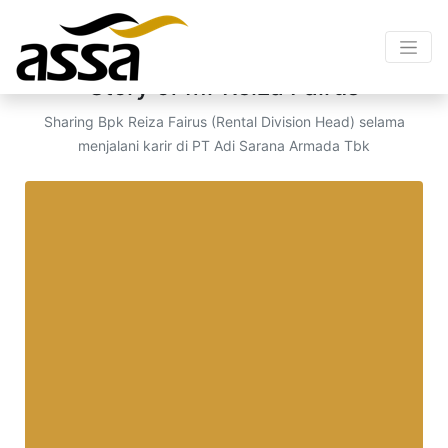
Leader Sharing : "Believe is the key"
Story of Mr Reiza Fairus
Sharing Bpk Reiza Fairus (Rental Division Head) selama
menjalani karir di PT Adi Sarana Armada Tbk